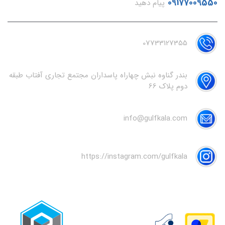
09177009550
پیام دهید
07733127355
بندر گناوه نبش چهاراه پاسداران مجتمع تجاری آفتاب طبقه
دوم پلاک 66
info@gulfkala.com
https://instagram.com/gulfkala