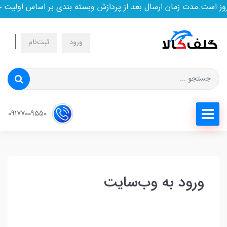
ز است.مدت زمان ارسال بعد از پردازش وبسته بندی بر اساس اولیت 
ورود
ثبت‌نام
09177009550
ورود به وب‌سایت