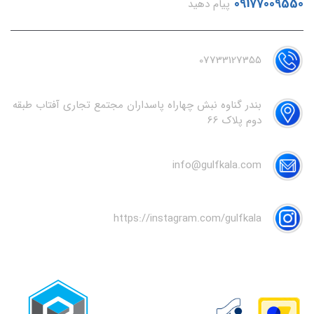
09177009550
پیام دهید
07733127355
بندر گناوه نبش چهاراه پاسداران مجتمع تجاری آفتاب طبقه
دوم پلاک 66
info@gulfkala.com
https://instagram.com/gulfkala