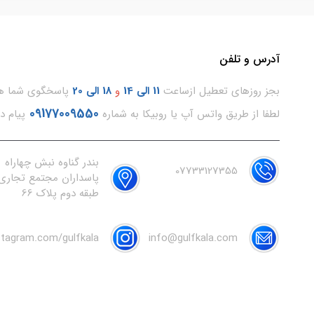
آدرس و تلفن
بجز روزهای تعطیل ازساعت
11
الی 14
و
18 الی 20
پاسخگوی شما هس
09177009550
لطفا از طریق واتس آپ یا روبیکا به شماره
پیام د
بندر گناوه نبش چهاراه
07733127355
پاسداران مجتمع تجاری 
طبقه دوم پلاک 66
nstagram.com/gulfkala
info@gulfkala.com