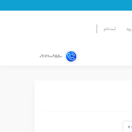
رود
ثبت‌نام
09177009550