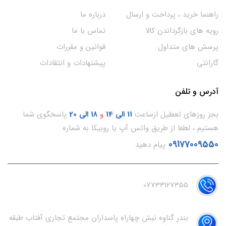
راهنما خرید ، پرداخت و ارسال
درباره ما
رویه های بازگرداندن کالا
تماس با ما
پرسش های متداول
قوانین و مقررات
گارانتی
پیشنهادات و انتقادات
آدرس و تلفن
بجز روزهای تعطیل ازساعت
11
الی 14
و
18 الی 20
پاسخگوی شما
هستیم ، لطفا از طریق واتس آپ یا روبیکا به شماره
09177009550
پیام دهید
07733127355
بندر گناوه نبش چهاراه پاسداران مجتمع تجاری آفتاب طبقه