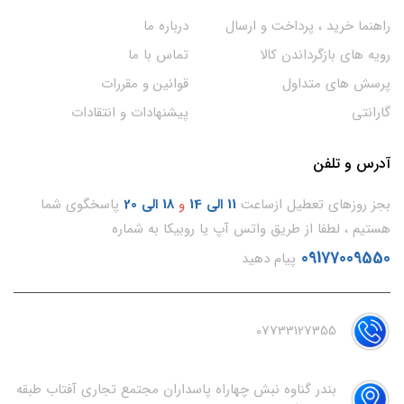
راهنما خرید ، پرداخت و ارسال
درباره ما
رویه های بازگرداندن کالا
تماس با ما
پرسش های متداول
قوانین و مقررات
گارانتی
پیشنهادات و انتقادات
آدرس و تلفن
بجز روزهای تعطیل ازساعت
11
الی 14
و
18 الی 20
پاسخگوی شما
هستیم ، لطفا از طریق واتس آپ یا روبیکا به شماره
09177009550
پیام دهید
07733127355
بندر گناوه نبش چهاراه پاسداران مجتمع تجاری آفتاب طبقه