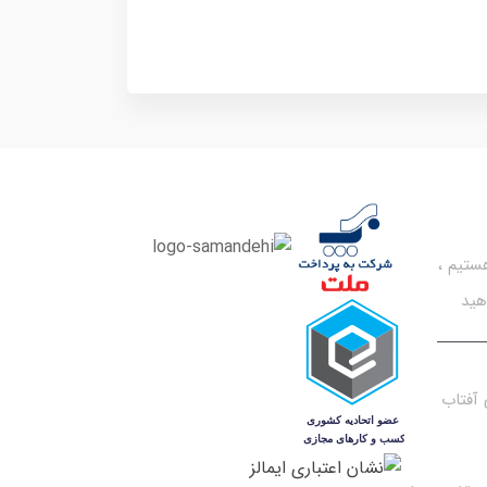
تیم ،
هید
آفتاب