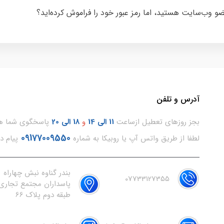
ضو وب‌سایت هستید، اما رمز عبور خود را فراموش کرده‌اید؟
آدرس و تلفن
بجز روزهای تعطیل ازساعت
11
الی 14
و
18 الی 20
پاسخگوی شما هس
09177009550
لطفا از طریق واتس آپ یا روبیکا به شماره
پیام د
بندر گناوه نبش چهاراه
07733127355
پاسداران مجتمع تجاری 
طبقه دوم پلاک 66