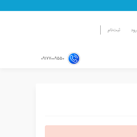
رود
ثبت‌نام
09177009550