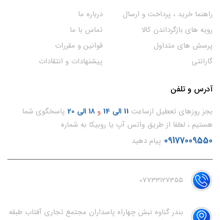
راهنما خرید ، پرداخت و ارسال
درباره ما
رویه های بازگرداندن کالا
تماس با ما
پرسش های متداول
قوانین و مقررات
گارانتی
پیشنهادات و انتقادات
آدرس و تلفن
بجز روزهای تعطیل ازساعت
11
الی 14
و
18 الی 20
پاسخگوی شما
هستیم ، لطفا از طریق واتس آپ یا روبیکا به شماره
09177009550
پیام دهید
07733127355
بندر گناوه نبش چهاراه پاسداران مجتمع تجاری آفتاب طبقه