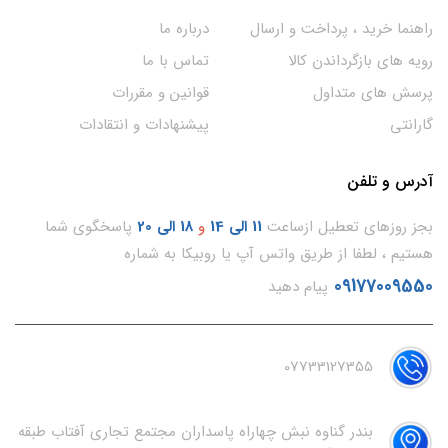
راهنما خرید ، پرداخت و ارسال
درباره ما
رویه های بازگرداندن کالا
تماس با ما
پرسش های متداول
قوانین و مقررات
گارانتی
پیشنهادات و انتقادات
آدرس و تلفن
بجز روزهای تعطیل ازساعت
11
الی 14
و
18 الی 20
پاسخگوی شما
هستیم ، لطفا از طریق واتس آپ یا روبیکا به شماره
09177009550
پیام دهید
07733127355
بندر گناوه نبش چهاراه پاسداران مجتمع تجاری آفتاب طبقه