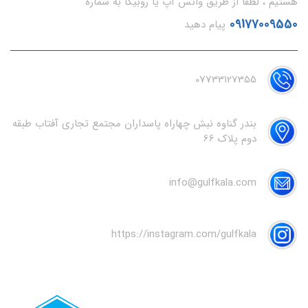
هستیم ، لطفا از طریق واتس آپ یا روبیکا به شماره
09177009550
پیام دهید
07733127355
بندر گناوه نبش چهاراه پاسداران مجتمع تجاری آفتاب طبقه
دوم پلاک 66
info@gulfkala.com
https://instagram.com/gulfkala