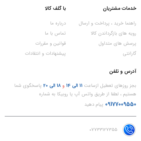
خدمات مشتریان
با گلف کالا
راهنما خرید ، پرداخت و ارسال
درباره ما
رویه های بازگرداندن کالا
تماس با ما
پرسش های متداول
قوانین و مقررات
گارانتی
پیشنهادات و انتقادات
آدرس و تلفن
بجز روزهای تعطیل ازساعت
11
الی 14
و
18 الی 20
پاسخگوی شما
هستیم ، لطفا از طریق واتس آپ یا روبیکا به شماره
09177009550
پیام دهید
07733127355