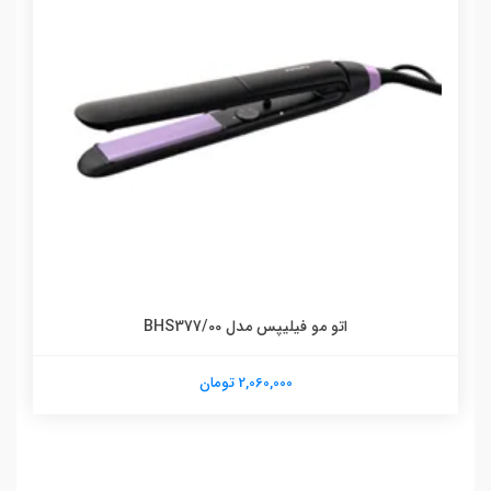
اتو مو فیلیپس مدل BHS377/00
2,060,000 تومان