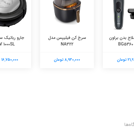
اح بدن براون
سرخ کن فیلیپس مدل
جارو رباتیک س
B
NA322
V 1000SL
 تومان
8,930,000 تومان
16,750,000 تومان
اه‌ها