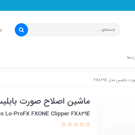
و
ندها
بابلیس مدل FX829E
ماشین اصلاح صورت بابلیس مد
ro Lo-ProFX FXONE Clipper FX829E