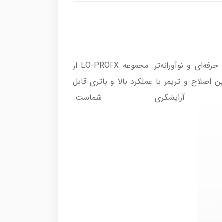
ماشین اصلاح صورت بابلیس مدل FX829E ، مناسب برای استفاده در زمینه‌هایی مانند مو، نسل و بدن. ابزارهای حرفه‌ای و نوآورانه‌تر. مجموعه LO-PROFX از
این مجموعه با داشتن یک ماشین اصلاح و تریمر با عملکرد بالا و باتری قابل
یشگری شماست.