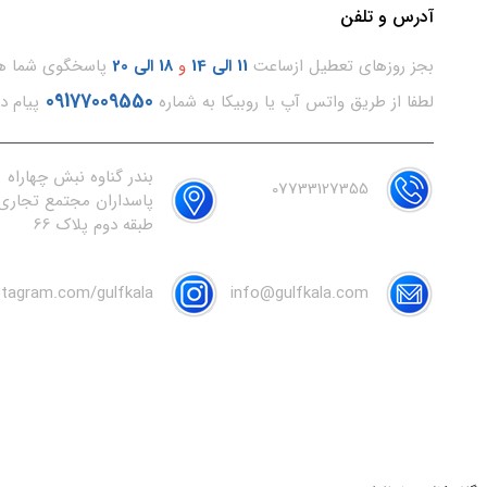
آدرس و تلفن
بجز روزهای تعطیل ازساعت
11
الی 14
و
18 الی 20
پاسخگوی شما هس
09177009550
لطفا از طریق واتس آپ یا روبیکا به شماره
پیام د
بندر گناوه نبش چهاراه
07733127355
پاسداران مجتمع تجاری 
طبقه دوم پلاک 66
nstagram.com/gulfkala
info@gulfkala.com