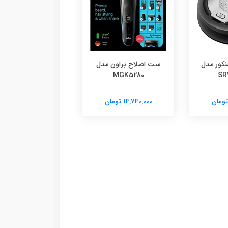
نکور مدل
ست اصلاح براون مدل
ماشین اصلاح موی 
SR
MGK5280
براون مدل 50M1000S
14,740,000 تومان
19,220,000 تومان