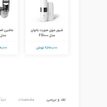
ن و آسیاب کنوود
شیور موی صورت بانوان
ماشین اصل
مدل chp80
مدل FS1000
مدل G5360
6,350,00 تومان
7,680,000 تومان
21,910,000
نقد و بررسی
مشخصات
دیدگ