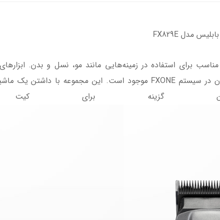
س مدل FX829E
ابزارهای حرفه‌ای اصلاح ما تکامل یافته و اکنون در سیستم FXONE موجود است. 
ن گزینه برای کیت آرا