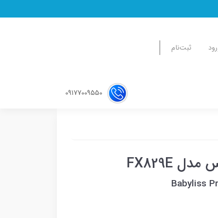
رود
ثبت‌نام
09177009550
ل FX829E
Babyliss P