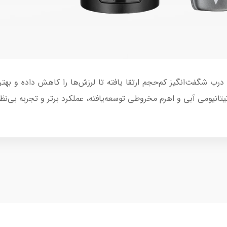
 اصلاح صورت بابلیس مدل FX829E با درب شگفت‌انگیز کم‌حجم ارتقا یافته تا لرزش‌ها را کا
یتانیومی آبی و اهرم مخروطی توسعه‌یافته، عملکرد برتر و تجربه بی‌نظ