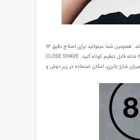
موتور این ماشین اصلاح مجهز به تکنولوژی Autosensing می باشد که با توجه به تراکم موها سرعت خود را تنظیم میکند. همچنین شما میتوانید برای اصلاح دقیق 13
نوع ارتفاع اصلاح را بر روی این دستگاه تنظیم کنید. اصلاح موهای خود را به طول دلخواه 0.5-21 میلی متر به لطف 2 شانه قابل تنظیم کوتاه کنید. CLOSE SHAVE
ملاً اصلاح کنید.نشانگر میزان شارژ باتری، امکان استفاده در زیر دوش و