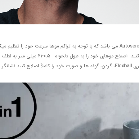
با ریش تراش ژیلت Fusion5 ProGlide با فناوری Flexball، گردن، گونه ها و صورت خود را کا