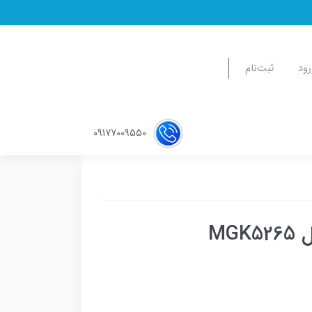
رود
ثبت‌نام
09177009550
MG