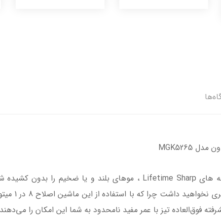
اه‌ها
ل MGK5265
MGK5265 شما د
رفته فوق‌العاده تیز با عمر مفید نامحدود به شما این امکان را می‌دهند