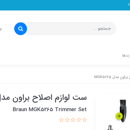
و
ندها
ن مدل MGK5265
ست لوازم اصلاح براون مدل K5265
Braun MGK5265 Trimmer Set