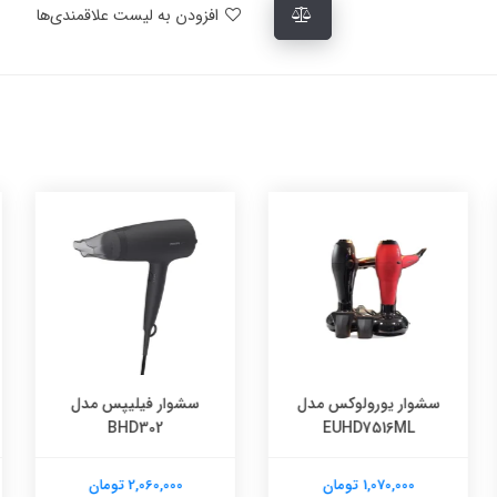
افزودن به لیست علاقمندی‌ها
رولوکس مدل
سشوار فیلیپس مدل
سشوار فیلی
HD170
BHD302
EUHD75
 تومان
2,060,000 تومان
2,060,000 تومان