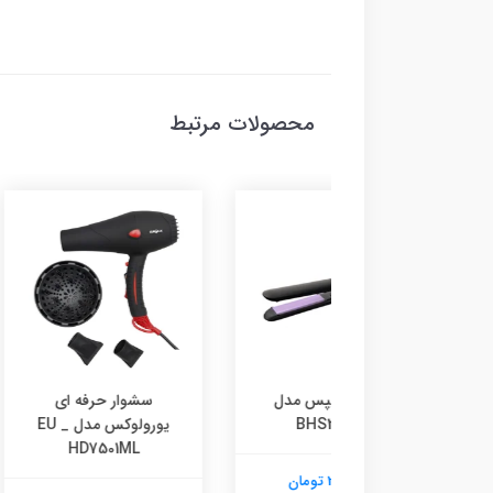
محصولات مرتبط
 مو فیلیپس مدل
سشوار حرفه ای
سشوار یو
BHS377/00
یورولوکس مدل EU _
16ML
HD7501ML
2,060,00 تومان
1,070,000