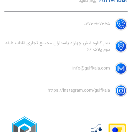
09177009550
پیام دهید
07733127355
بندر گناوه نبش چهاراه پاسداران مجتمع تجاری آفتاب طبقه
دوم پلاک 66
info@gulfkala.com
https://instagram.com/gulfkala