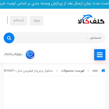
مدت زمان ارسال بعد از پردازش وبسته بندی بر اساس اولیت خرید ا
ورود
ثبت‌نام
09177009550
خانه
فهرست محصولات
سشوار برس‌دار فیلیپس مدل BHA530