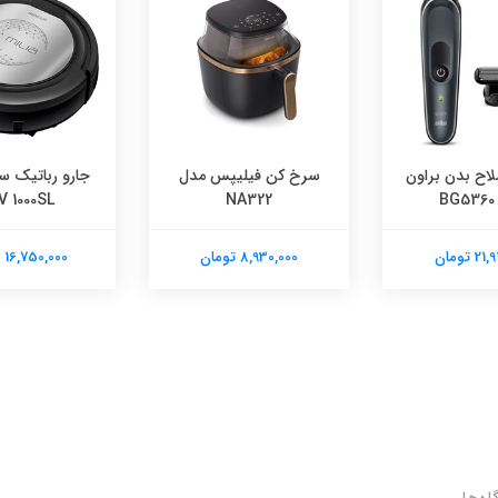
اح بدن براون
سرخ کن فیلیپس مدل
جارو رباتیک س
B
NA322
V 1000SL
 تومان
8,930,000 تومان
16,750,000 تومان