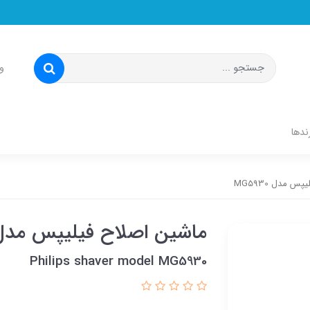
و
ندها
س مدل MG5930
ماشین اصلاح فیلیپس مدل G5930
Philips shaver model MG5930