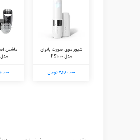
ن و آسیاب کنوود
شیور موی صورت بانوان
ماشین اصل
مدل chp80
مدل FS1000
مدل G5360
6,350,00 تومان
7,680,000 تومان
21,910,000