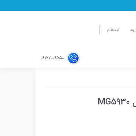
رود
ثبت‌نام
09177009550
M