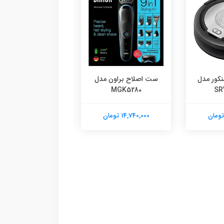
نکور مدل
ست اصلاح براون مدل
ماشین اصلاح موی 
SR
MGK5280
براون مدل 50M1000S
14,740,000 تومان
19,220,000 تومان