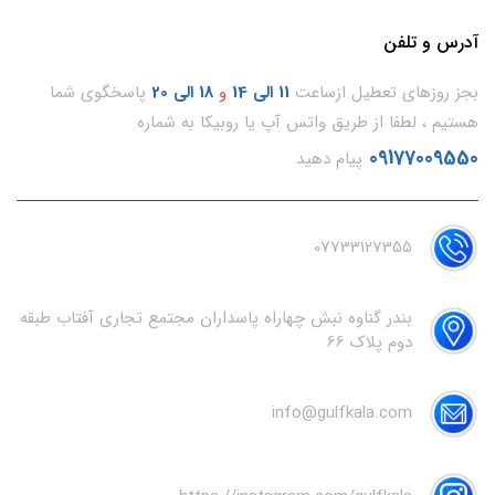
آدرس و تلفن
بجز روزهای تعطیل ازساعت
11
الی 14
و
18 الی 20
پاسخگوی شما
هستیم ، لطفا از طریق واتس آپ یا روبیکا به شماره
09177009550
پیام دهید
07733127355
بندر گناوه نبش چهاراه پاسداران مجتمع تجاری آفتاب طبقه
دوم پلاک 66
info@gulfkala.com