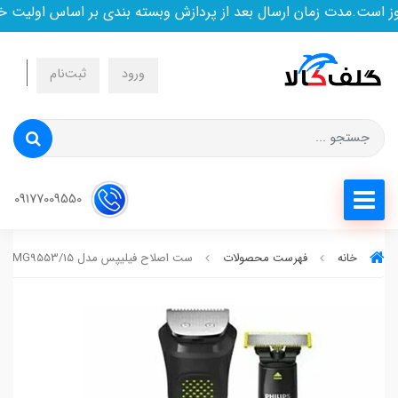
ست.مدت زمان ارسال بعد از پردازش وبسته بندی بر اساس اولیت خرید
ورود
ثبت‌نام
09177009550
خانه
فهرست محصولات
ست اصلاح فیلیپس مدل MG9553/15