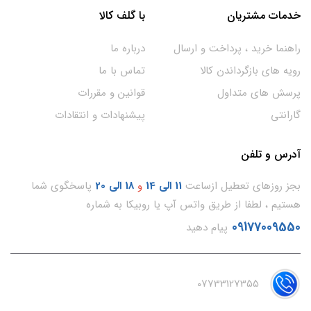
خدمات مشتریان
با گلف کالا
راهنما خرید ، پرداخت و ارسال
درباره ما
رویه های بازگرداندن کالا
تماس با ما
پرسش های متداول
قوانین و مقررات
گارانتی
پیشنهادات و انتقادات
آدرس و تلفن
بجز روزهای تعطیل ازساعت
11
الی 14
و
18 الی 20
پاسخگوی شما
هستیم ، لطفا از طریق واتس آپ یا روبیکا به شماره
09177009550
پیام دهید
07733127355