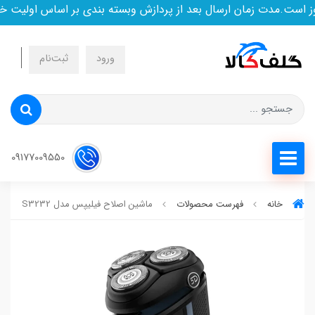
ست.مدت زمان ارسال بعد از پردازش وبسته بندی بر اساس اولیت خرید
ورود
ثبت‌نام
09177009550
خانه
فهرست محصولات
ماشین اصلاح فیلیپس مدل S3232