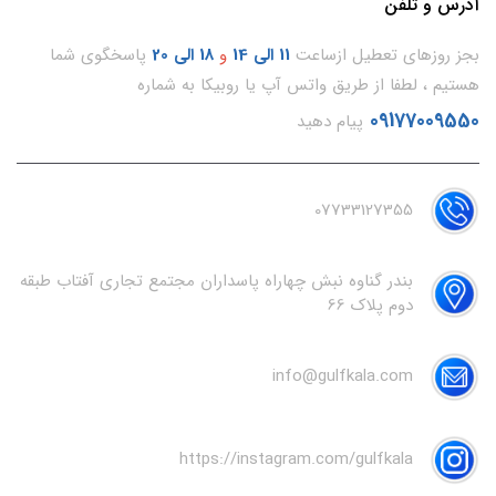
آدرس و تلفن
بجز روزهای تعطیل ازساعت
11
الی 14
و
18 الی 20
پاسخگوی شما
هستیم ، لطفا از طریق واتس آپ یا روبیکا به شماره
09177009550
پیام دهید
07733127355
بندر گناوه نبش چهاراه پاسداران مجتمع تجاری آفتاب طبقه
دوم پلاک 66
info@gulfkala.com
https://instagram.com/gulfkala