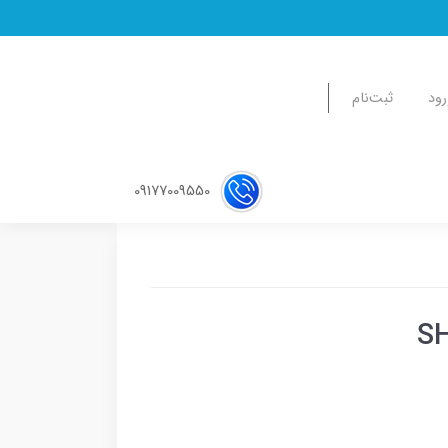
رود
ثبت‌نام
09177009550