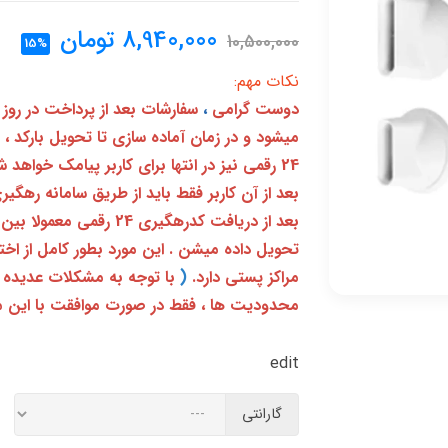
8,940,000
تومان
10,500,000
15%
نکات مهم:
دوست گرامی
،
سفارشات بعد از پرداخت در روز
میشود و در زمان آماده سازی تا تحویل بارکد ،
24 رقمی نیز در انتها برای کاربر پیامک خواهد شد
تحویل داده میشن . این مورد بطور کامل از ا
مراکز پستی دارد.
(
با توجه به مشکلات عدیده 
محدودیت ها ، فقط در صورت موافقت با این م
edit
گارانتی