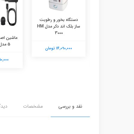
دستگاه بخور و رطوبت
ساز بلک اند دکر مدل HM
3000
اندیس مدل پروفویل
ماشین اصل
تیوم پلاس TS2
5 مدل 51M1000s
14,090,000 تومان
2,060,00 تومان
7,810,000
نقد و بررسی
مشخصات
دیدگ