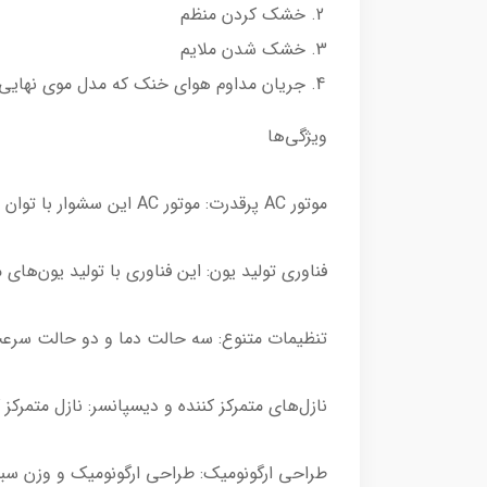
خشک کردن منظم
خشک شدن ملایم
جریان مداوم هوای خنک که مدل موی نهایی ر
ویژگی‌ها
موتور AC پرقدرت: موتور AC این سشوار با توان 1500 وات، سرعت باد بسیار بالایی را فراهم می‌کند و موها را در کمترین زمان ممکن خشک می‌کند.
فناوری تولید یون: این فناوری با تولید یون‌ها
تنظیمات متنوع: سه حالت دما و دو حالت سرعت 
نازل‌های متمرکز کننده و دیسپانسر: نازل متمر
طراحی ارگونومیک: طراحی ارگونومیک و وزن سبک 