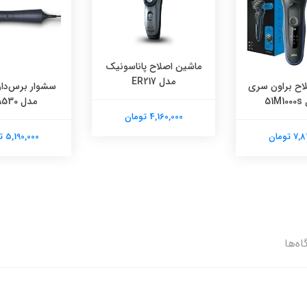
ماشین اصلاح پاناسونیک
مدل ER217
اح براون سری
سشوار برس‌دار
مدل BHA530
4,160,000 تومان
 تومان
5,190,000 تومان
اه‌ها