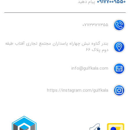
09177009550
پیام دهید
07733127355
بندر گناوه نبش چهاراه پاسداران مجتمع تجاری آفتاب طبقه
دوم پلاک 66
info@gulfkala.com
https://instagram.com/gulfkala