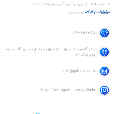
هستیم ، لطفا از طریق واتس آپ یا روبیکا به شماره
09177009550
پیام دهید
07733127355
بندر گناوه نبش چهاراه پاسداران مجتمع تجاری آفتاب طبقه
دوم پلاک 66
info@gulfkala.com
https://instagram.com/gulfkala