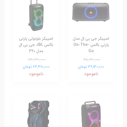
اسپیکر جی بی ال مدل
اسپیکر بلوتوثی پارتی
پارتی باکس On-The-
باکس JBL جی بی ال
Go
مدل 320
73,630,000
45,030,000
39,130,000 تومان
64,490,000 تومان
ناموجود
ناموجود