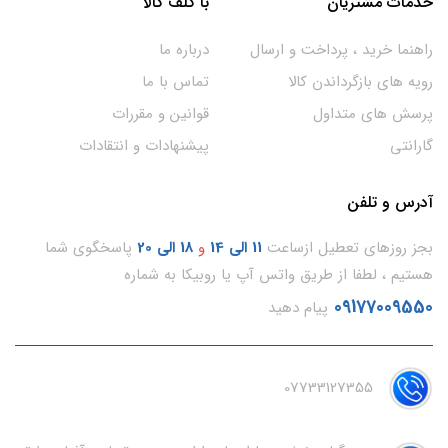
خدمات مشتریان
با گلف کالا
راهنما خرید ، پرداخت و ارسال
درباره ما
رویه های بازگرداندن کالا
تماس با ما
پرسش های متداول
قوانین و مقررات
گارانتی
پیشنهادات و انتقادات
آدرس و تلفن
بجز روزهای تعطیل ازساعت
11
الی 14
و
18 الی 20
پاسخگوی شما
هستیم ، لطفا از طریق واتس آپ یا روبیکا به شماره
09177009550
پیام دهید
07733127355