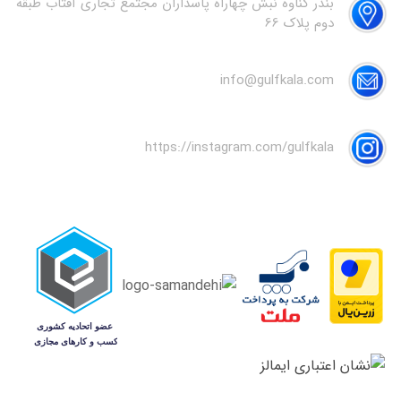
بندر گناوه نبش چهاراه پاسداران مجتمع تجاری آفتاب طبقه
دوم پلاک 66
info@gulfkala.com
https://instagram.com/gulfkala