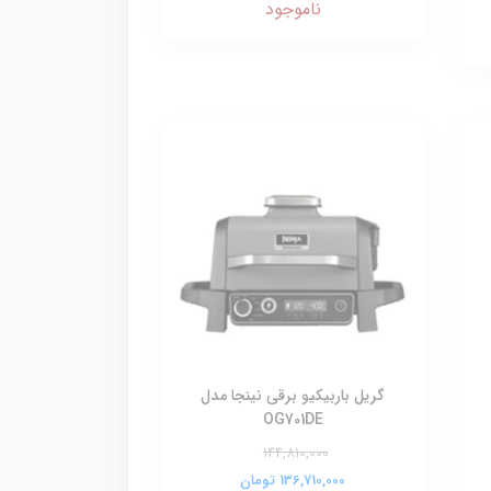
ناموجود
گریل باربیکیو برقی نینجا مدل
OG701DE
144,810,000
136,710,000 تومان