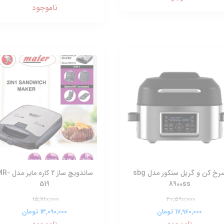
ناموجود
سرخ کن و گریل سنکور مدل sbg
ساندویچ ساز 2 کاره مایر
519
8900ss
15,710,000
20,590,000
17,960,000 تومان
13,090,000 تومان