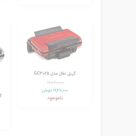
گریل تفال مدل GC3025
19,620,000
17,210,000 تومان
گر
ناموجود