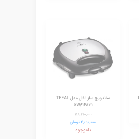
ساندویچ ساز تفال مدل TEFAL
SW614831
118,210,000
2,090,000 تومان
ناموجود