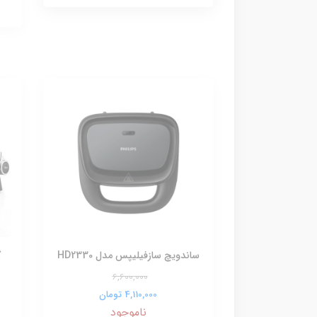
ساندویچ سازفیلیپس مدل HD2330
گ
6,600,000
4,110,000 تومان
ناموجود