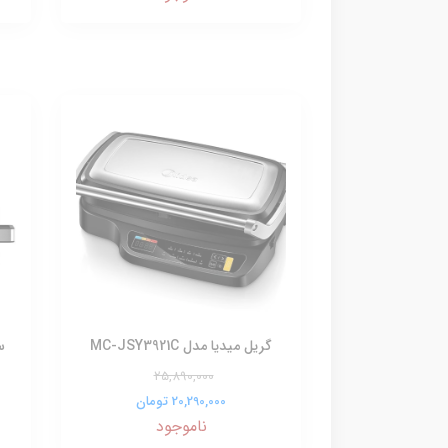
گریل میدیا مدل MC-JSY3921C
25,890,000
20,290,000 تومان
ناموجود