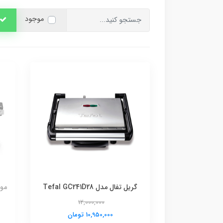
موجود
گریل تفال مدل Tefal GC241D28
مول
12,000,000
10,950,000 تومان