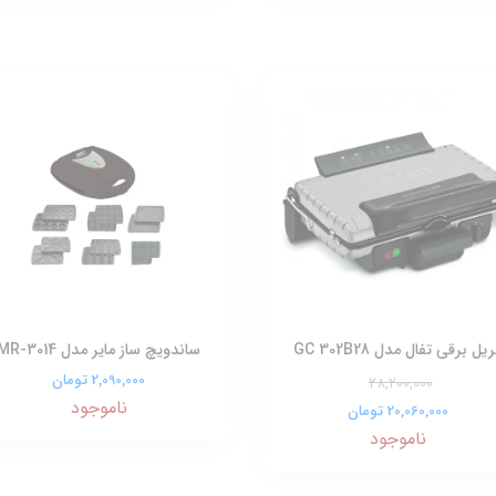
یل برقی تفال مدل GC 302B28
ساندویچ ساز مایر مدل MR-3014
2,090,000 تومان
28,200,000
ناموجود
20,060,000 تومان
ناموجود