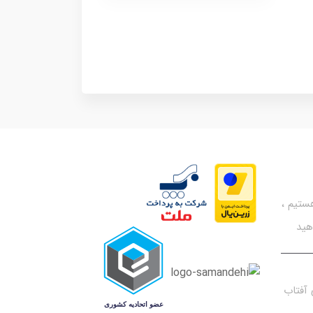
تیم ،
هید
آفتاب