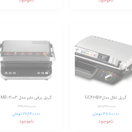
ناموجود
ناموجود
گریل تفال مدلGC461B12
گریل برقی مایر مدل MR-3003
33,790,000
59,340,000
37,100,000 تومان
27,630,000 تومان
ناموجود
ناموجود