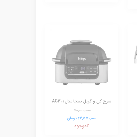
سرخ کن و گریل نینجا مدل AG301
70,000,000
62,550,000 تومان
ناموجود