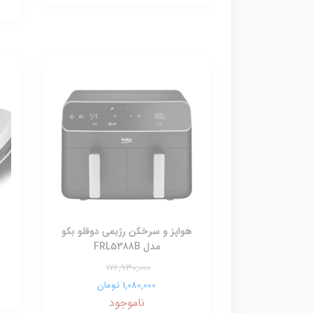
هواپز و سرخکن رژیمی دوقلو بکو
مدل FRL5388B
176,930,000
1,080,000 تومان
ناموجود