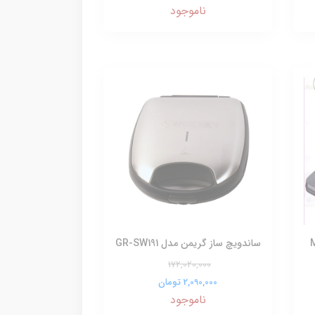
ناموجود
 مدل MR-
ساندویچ ساز گریمن مدل GR-SW191
172,020,000
2,090,000 تومان
ناموجود