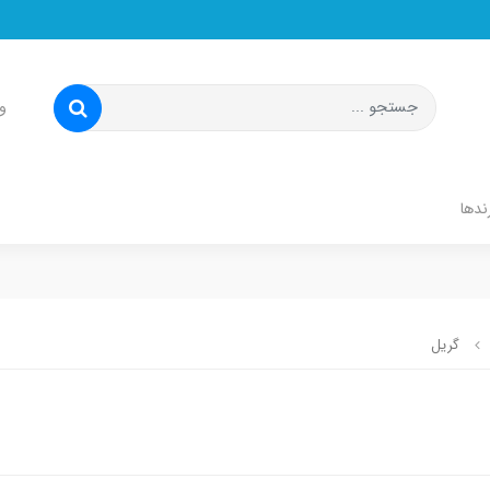
و
ندها
گریل