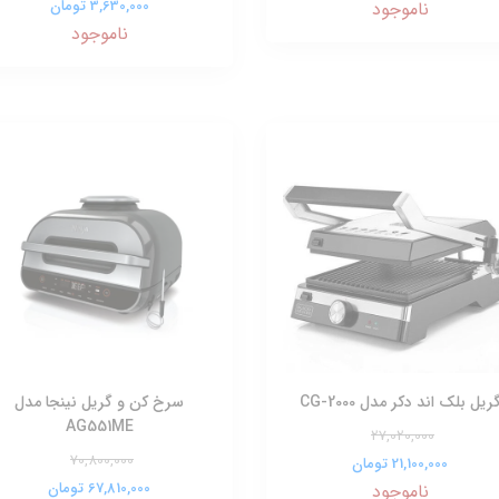
3,630,000 تومان
ناموجود
ناموجود
ریل بلک اند دکر مدل CG-2000
سرخ کن و گریل نینجا مدل
AG551ME
27,020,000
70,800,000
21,100,000 تومان
67,810,000 تومان
ناموجود