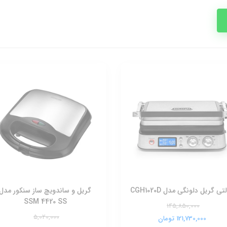
تی گریل دلونگی مدل CGH1020D
گریل و ساندویچ ساز سنکور مدل
SSM 4420 SS
145,850,000
5,020,000
121,730,000 تومان