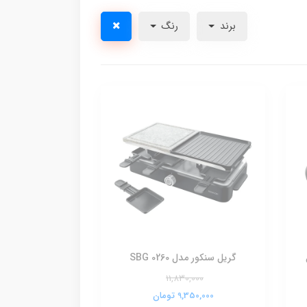
برند
رنگ
گریل سنکور مدل SBG 0260
11,830,000
9,350,000 تومان