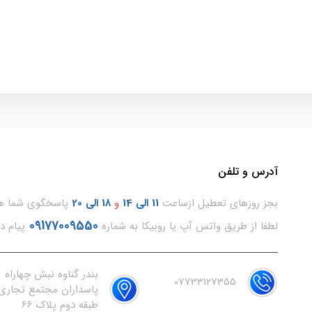
آدرس و تلفن
بجز روزهای تعطیل ازساعت
11
الی 14
و
18 الی 20
پاسخگوی شما هس
09177009550
لطفا از طریق واتس آپ یا روبیکا به شماره
پیام د
بندر گناوه نبش چهاراه
07733127355
پاسداران مجتمع تجاری 
طبقه دوم پلاک 66