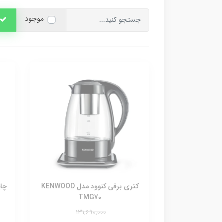
موجود
کتری برقی کنوود مدل KENWOOD
چای
TMG70
131,690,000