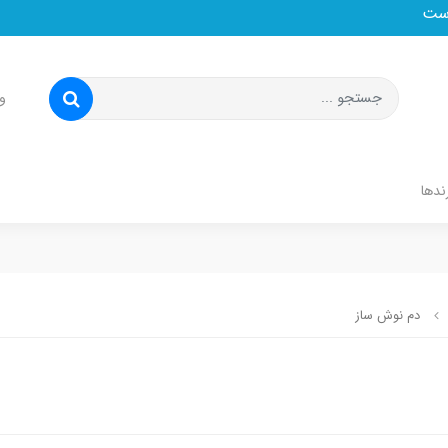
و
ندها
دم نوش ساز