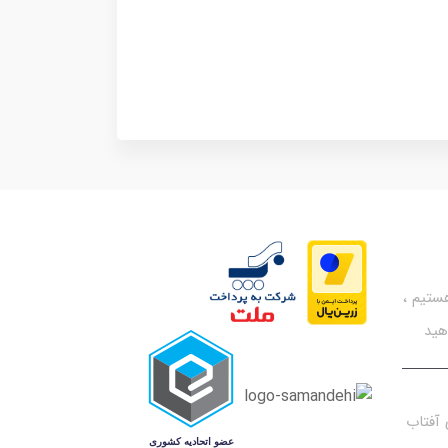
تیم ،
هید
آفتاب