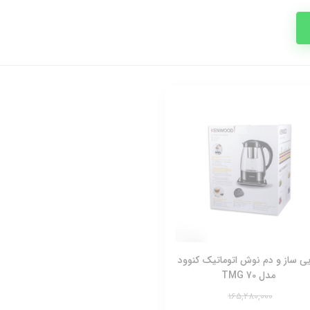
ی ساز و دم نوش اتوماتیک کنوود
مدل TMG 70
165,280,000