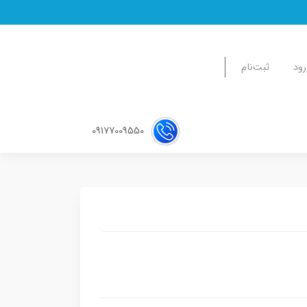
رود
ثبت‌نام
09177009550