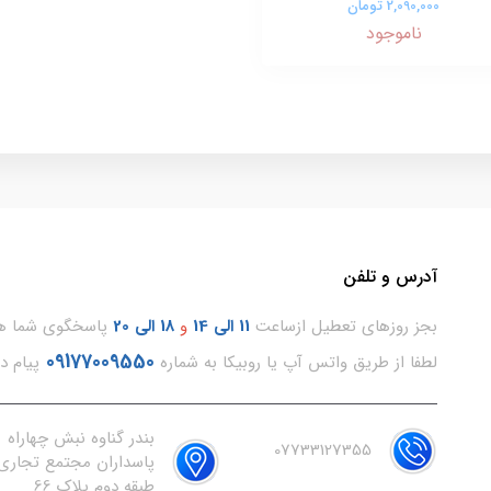
2,090,000 تومان
ناموجود
آدرس و تلفن
بجز روزهای تعطیل ازساعت
11
الی 14
و
18 الی 20
پاسخگوی شما هس
09177009550
لطفا از طریق واتس آپ یا روبیکا به شماره
پیام د
بندر گناوه نبش چهاراه
07733127355
پاسداران مجتمع تجاری 
طبقه دوم پلاک 66