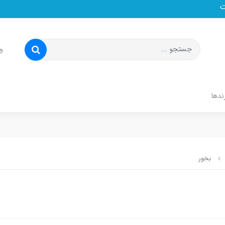
و
ندها
بخور