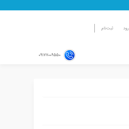
رود
ثبت‌نام
09177009550