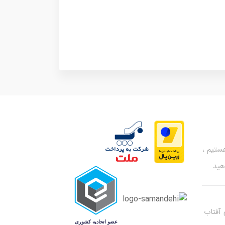
تیم ،
هید
آفتاب