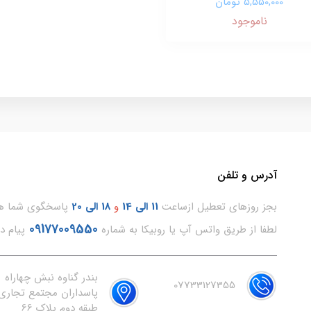
5,550,000 تومان
ناموجود
آدرس و تلفن
بجز روزهای تعطیل ازساعت
11
الی 14
و
18 الی 20
پاسخگوی شما هس
09177009550
لطفا از طریق واتس آپ یا روبیکا به شماره
پیام د
بندر گناوه نبش چهاراه
07733127355
پاسداران مجتمع تجاری 
طبقه دوم پلاک 66