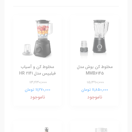
مخلوط کن بوش مدل
مخلوط کن و آسیاب
MMB6145
فیلیپس مدل HR 2141
13,430,000
15,390,000
11,850,000 تومان
11,270,000 تومان
ناموجود
ناموجود