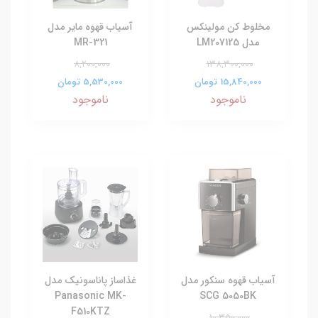
مخلوط کن مولینکس
آسیاب قهوه مایر مدل
مدل LM207125
MR-321
8,200,000
138,300,000
15,840,000 تومان
5,530,000 تومان
ناموجود
ناموجود
آسیاب قهوه سنکور مدل
غذاساز پاناسونیک مدل
Panasonic MK-
SCG 5050BK
F510KTZ
10,350,000