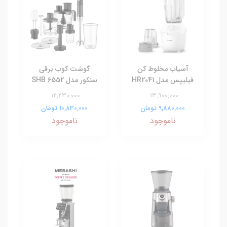
آسیاب مخلوط کن
گوشت کوب برقی
فیلیپس مدل HR2041
سنکور مدل SHB 6552
12,230,000
13,900,000
9,880,000 تومان
10,830,000 تومان
ناموجود
ناموجود