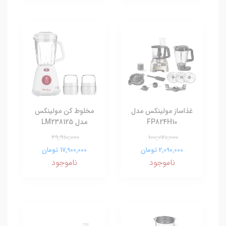
غذاساز مولینکس مدل
مخلوط کن مولینکس
FP824H10
مدل LM238125
29,910,000
100,070,000
2,090,000 تومان
17,900,000 تومان
ناموجود
ناموجود