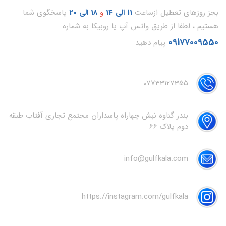
بجز روزهای تعطیل ازساعت
11
الی 14
و
18 الی 20
پاسخگوی شما
هستیم ، لطفا از طریق واتس آپ یا روبیکا به شماره
09177009550
پیام دهید
07733127355
بندر گناوه نبش چهاراه پاسداران مجتمع تجاری آفتاب طبقه
دوم پلاک 66
info@gulfkala.com
https://instagram.com/gulfkala