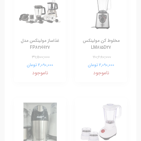
مخلوط کن مولینکس
غذاساز مولینکس مدل
FP826H27
LM815D27
31,500,000
70,680,000
2,090,000 تومان
2,090,000 تومان
ناموجود
ناموجود