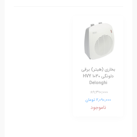
بخاري (هیتر) برقي
دلونگي HVY 1030
Delonghi
89,310,000
2,090,000 تومان
ناموجود