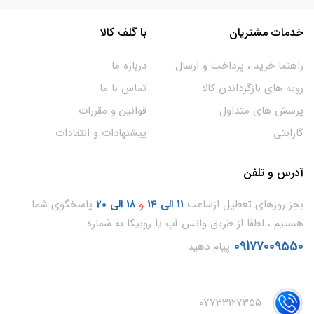
خدمات مشتریان
با گلف کالا
راهنما خرید ، پرداخت و ارسال
درباره ما
رویه های بازگرداندن کالا
تماس با ما
پرسش های متداول
قوانین و مقررات
گارانتی
پیشنهادات و انتقادات
آدرس و تلفن
بجز روزهای تعطیل ازساعت
11
الی 14
و
18 الی 20
پاسخگوی شما
هستیم ، لطفا از طریق واتس آپ یا روبیکا به شماره
09177009550
پیام دهید
07733127355