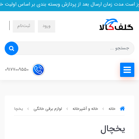
 است.مدت زمان ارسال بعد از پردازش وبسته بندی بر اساس اولیت خر
ورود
ثبت‌نام
09177009550
خانه
خانه و آشپرخانه
لوازم برقی خانگی
یخچال
یخچال