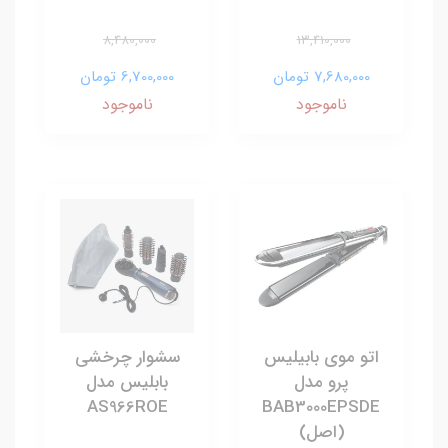
8,480,000
13,410,000
7,680,000 تومان
6,700,000 تومان
ناموجود
ناموجود
اتو موی بابیلیس
سشوار چرخشی
پرو مدل
بابلیس مدل
AS966ROE
BAB3000EPSDE
(اصل)