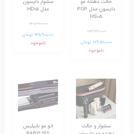
حالت دهنده مو
سشوار دایسون
دایسون مدل POP
مدل HD15
HS05
148,670,000
184,720,000
135,900,000 تومان
174,510,000 تومان
ناموجود
ناموجود
سشوار و حالت
اتو مو بابیلیس
دهنده مو دایسون
BABYLISS