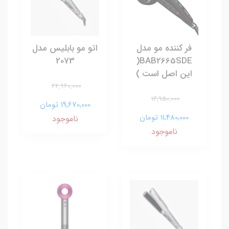
فر کننده مو مدل
اتو مو بابلیس مدل
2073
BAB2665SDE(
این اصل است )
22,920,000
14,950,000
19,670,000 تومان
11,480,000 تومان
ناموجود
ناموجود