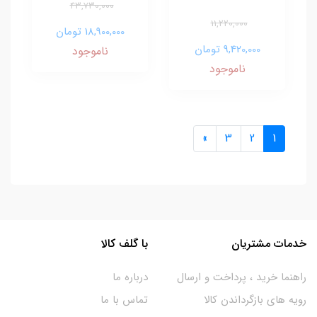
43,730,000
11,220,000
18,900,000 تومان
9,420,000 تومان
ناموجود
ناموجود
»
3
2
1
خدمات مشتریان
با گلف کالا
راهنما خرید ، پرداخت و ارسال
درباره ما
رویه های بازگرداندن کالا
تماس با ما