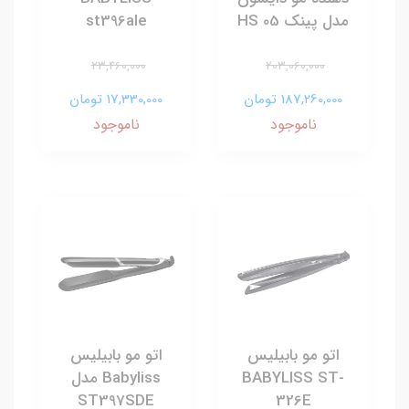
مدل پینک HS 05
st396ale
23,460,000
203,060,000
187,260,000 تومان
17,330,000 تومان
ناموجود
ناموجود
اتو مو بابیلیس
اتو مو بابيليس
BABYLISS ST-
Babyliss مدل
ST397SDE
326E