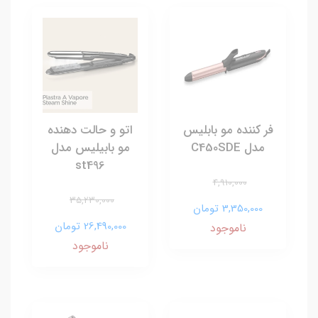
فر کننده مو بابلیس
اتو و حالت دهنده
مدل C450SDE
مو بابیلیس مدل
st496
4,910,000
35,230,000
3,350,000 تومان
26,490,000 تومان
ناموجود
ناموجود