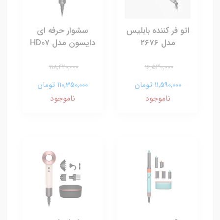
اتو فر کننده بابلیس
سشوار حرفه ای
مدل 2676
دایسون مدل HD07
118,420,000
16,530,000
11,590,000 تومان
110,350,000 تومان
ناموجود
ناموجود