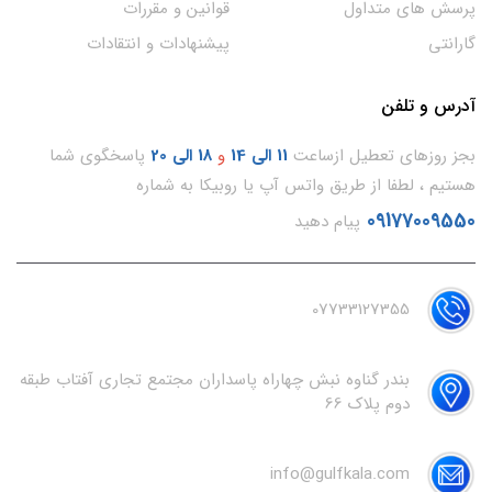
پرسش های متداول
قوانین و مقررات
گارانتی
پیشنهادات و انتقادات
آدرس و تلفن
بجز روزهای تعطیل ازساعت
11
الی 14
و
18 الی 20
پاسخگوی شما
هستیم ، لطفا از طریق واتس آپ یا روبیکا به شماره
09177009550
پیام دهید
07733127355
بندر گناوه نبش چهاراه پاسداران مجتمع تجاری آفتاب طبقه
دوم پلاک 66
info@gulfkala.com