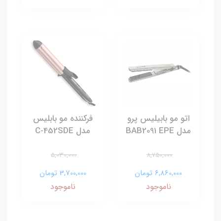
اتو مو بابیلیس پرو
فرکننده مو بابلیس
مدل BAB2091 EPE
مدل C-452SDE
5,030,000
8,750,000
6,860,000 تومان
3,700,000 تومان
ناموجود
ناموجود