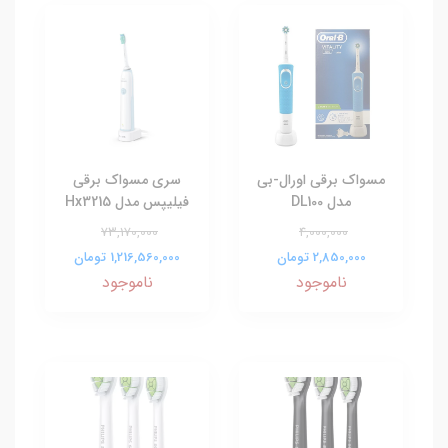
مسواک برقی اورال-بی
سری مسواک برقی
مدل DL100
فیلیپس مدل Hx3215
73,170,000
4,000,000
2,850,000 تومان
1,216,560,000 تومان
ناموجود
ناموجود