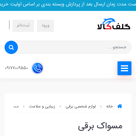
ت.مدت زمان ارسال بعد از پردازش وبسته بندی بر اساس اولیت خرید
ورود
ثبت‌نام
09177009550
خانه
لوازم شخصی برقی
زیبایی و سلامت
مسواک برقی
مسواک برقی