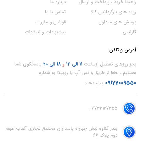
راهنما خرید ، پرداخت و ارسال
درباره ما
رویه های بازگرداندن کالا
تماس با ما
پرسش های متداول
قوانین و مقررات
گارانتی
پیشنهادات و انتقادات
آدرس و تلفن
بجز روزهای تعطیل ازساعت
11
الی 14
و
18 الی 20
پاسخگوی شما
هستیم ، لطفا از طریق واتس آپ یا روبیکا به شماره
09177009550
پیام دهید
07733127355
بندر گناوه نبش چهاراه پاسداران مجتمع تجاری آفتاب طبقه
دوم پلاک 66