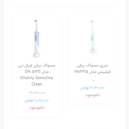
سری مسواک برقی
مسواک برقی اورال-بی
فیلیپس مدل Hx3415
مدل D12.513S
Vitality Sensitive
0
Clean
2,060,000 تومان
44,270,000
ناموجود
1,070,000 تومان
ناموجود