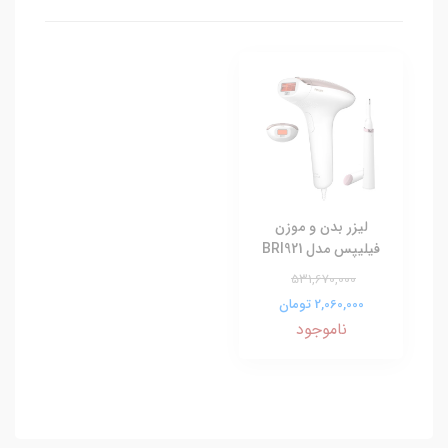
لیزر بدن و موزن
فیلیپس مدل BRI921
531,670,000
2,060,000 تومان
ناموجود