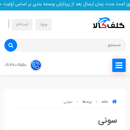
ز است.مدت زمان ارسال بعد از پردازش وبسته بندی بر اساس اولیت خ
ورود
ثبت‌نام
09177009550
خانه
برندها
سونی
سونی