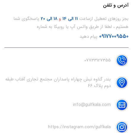
آدرس و تلفن
بجز روزهای تعطیل ازساعت
11
الی 14
و
18 الی 20
پاسخگوی شما
هستیم ، لطفا از طریق واتس آپ یا روبیکا به شماره
09177009550
پیام دهید
07733127355
بندر گناوه نبش چهاراه پاسداران مجتمع تجاری آفتاب طبقه
دوم پلاک 66
info@gulfkala.com
https://instagram.com/gulfkala