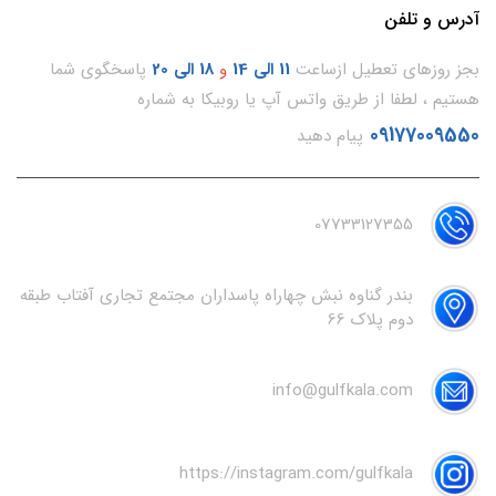
آدرس و تلفن
بجز روزهای تعطیل ازساعت
11
الی 14
و
18 الی 20
پاسخگوی شما
هستیم ، لطفا از طریق واتس آپ یا روبیکا به شماره
09177009550
پیام دهید
07733127355
بندر گناوه نبش چهاراه پاسداران مجتمع تجاری آفتاب طبقه
دوم پلاک 66
info@gulfkala.com
https://instagram.com/gulfkala