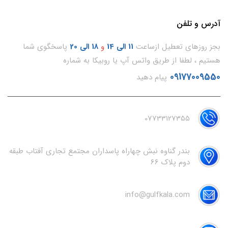
آدرس و تلفن
بجز روزهای تعطیل ازساعت
11
الی 14
و
18 الی 20
پاسخگوی شما
هستیم ، لطفا از طریق واتس آپ یا روبیکا به شماره
09177009550
پیام دهید
07733127355
بندر گناوه نبش چهاراه پاسداران مجتمع تجاری آفتاب طبقه
دوم پلاک 66
info@gulfkala.com