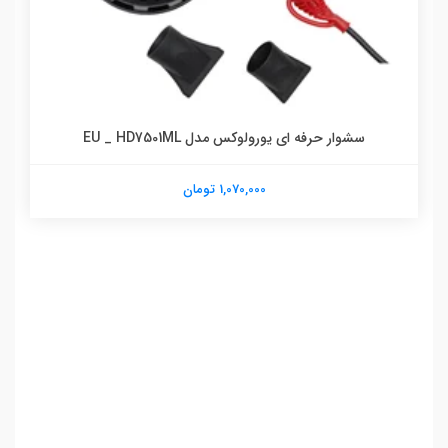
سشوار حرفه ای یورولوکس مدل EU _ HD7501ML
1,070,000 تومان