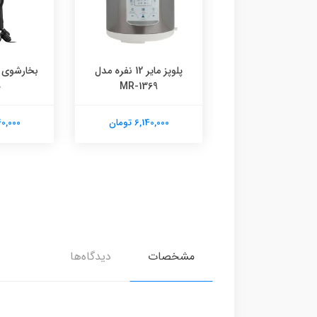
یر مدل MR-993
پلوپز مایر 12 نفره مدل
0
MR-1369
6,140,00 تومان
6,140,000 تومان
6,140,000
مشخصات
دیدگاه‌ها