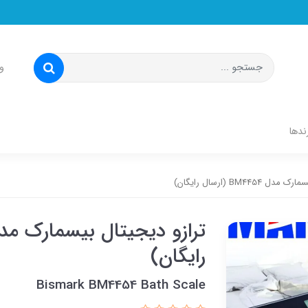
و
ندها
BM445 (ارسال رایگان)
رایگان)
Bismark BM4454 Bath Scale