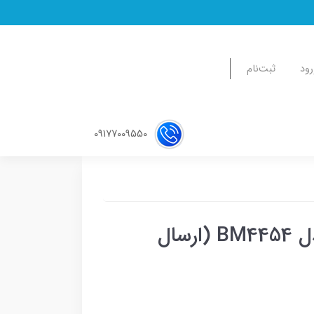
رود
ثبت‌نام
09177009550
ترازو دیجیتال بیسمارک مدل BM4454 (ارسال