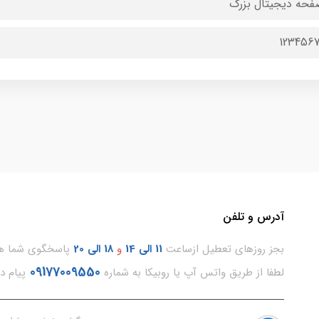
فحه دیجیتال بزرگ
123456
آدرس و تلفن
بجز روزهای تعطیل ازساعت
11
الی 14
و
18 الی 20
پاسخگوی شما هس
09177009550
لطفا از طریق واتس آپ یا روبیکا به شماره
پیام د