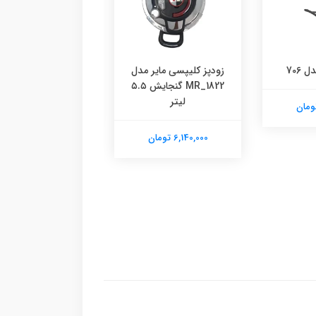
 706
زودپز کلیپسی مایر مدل
اتو بخار مایر مدل Mr-1051
MR_1822 گنجایش ۵.۵
لیتر
6,140,000 تومان
6,140,000 تومان