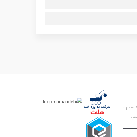
تیم ،
هید