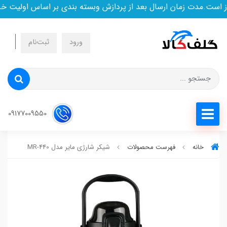
ست.مدت زمان ارسال بعد از پردازش وبسته بندی بر اساس اولیت خری
ورود
ثبت‌نام
09177009550
خانه
فهرست محصولات
شیکر شارژی مایر مدل MR-440