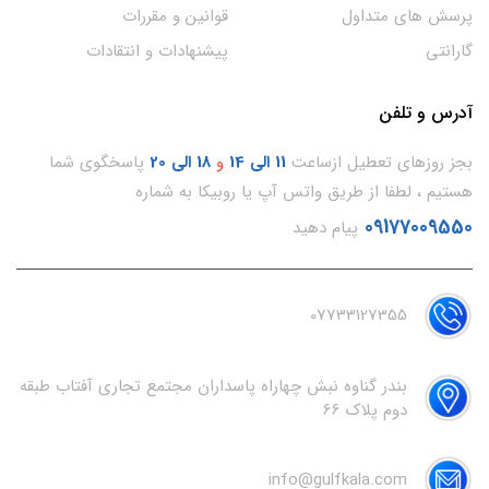
پرسش های متداول
قوانین و مقررات
گارانتی
پیشنهادات و انتقادات
آدرس و تلفن
بجز روزهای تعطیل ازساعت
11
الی 14
و
18 الی 20
پاسخگوی شما
هستیم ، لطفا از طریق واتس آپ یا روبیکا به شماره
09177009550
پیام دهید
07733127355
بندر گناوه نبش چهاراه پاسداران مجتمع تجاری آفتاب طبقه
دوم پلاک 66
info@gulfkala.com