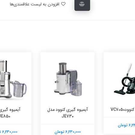
افزودن به لیست علاقمندی‌ها
دVC7050
آبمیوه گیری کنوود مدل
آبمیوه گیری
JE850
JE730
 تومان
6,230,000 تومان
6,230,000 تومان