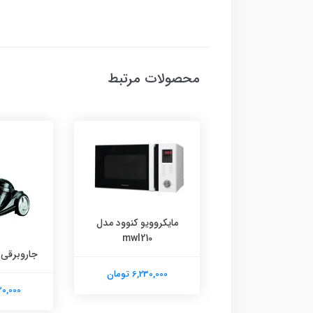
محصولات مرتبط
مایکروویو کنوود مدل
mwl210
مایکروویو کنوود مدل mwl
جاروبرقی کنوو
311
6,230,000 تومان
6,230,000
6,230,00 تومان