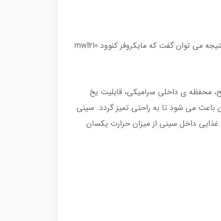
قابلیت یخ زدایی Rapid Defrost نیز مواد غذایی یخ زده و منجمد شده را بصورت تازه و مطلوب یخ زدایی می کند.در نتیجه می توان گفت که مایکروفر کنوود mwl210
رز مایکروویو کنوود می توان به ظرفیت 25 لیتر، توان مصرفی 1000 وات، قابلیت تنظیم سرعت در 5 سطح، محفظه ی داخلی سرامیکی، قابلیت یخ
ن باعث می شود تا به راحتی تمیز گردد. سینی
غذایی داخل سینی از میزان حرارت یکسان