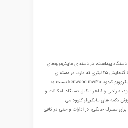
 شرکت معتبر کنوود kenwood است. همانطور که از ظاهر دستگاه پیداست، در دسته ی مایکروویوهای
ایستاده ی کنوود قرار می گیرد و می توان آن را بر روی کابینت و یا هر جای دیگری قرار داد. مایکروویو کنوود mwl210 با گنجایش 25 لیتری که دارد، در دسته ی
مایکروفرهای 25 لیتری کنوود قرار می گیرد. بنابراین می توان آن را برای خانواده های پرجمعیت استفاده کرد. قیمت مایکروویو کنوود kenwood mwl210 نسبت به
وود، طراحی و ظاهر شکیل دستگاه، امکانات و
موزش دکمه های مایکروفر کنوود می
نوود می توان در منزل و برای مصرف خانگی، در ادارات و حتی در کافی