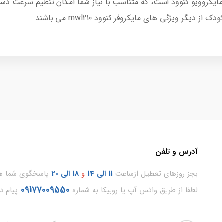
مکانات مایکروویو کنوود است، که متناسب با نیاز شما امکان تنظیم سرعت 
آدرس و تلفن
بجز روزهای تعطیل ازساعت
11
الی 14
و
18 الی 20
پاسخگوی شما هس
09177009550
لطفا از طریق واتس آپ یا روبیکا به شماره
پیام د