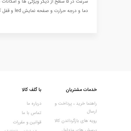
سرعت در 5 سطح از دیگر ویژگی ها و ا
دما و درجه حرارت و صفحه نمایش led و قفل کودک از دیگر ویژگی های مایکروفر کنوود mwl210 می باشند
خدمات مشتریان
با گلف کالا
راهنما خرید ، پرداخت و
درباره ما
ارسال
تماس با ما
رویه های بازگرداندن کالا
قوانین و مقررات
پرسش های متداول