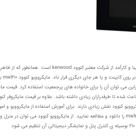
مایکروویو کنوود kenwood mwl210 محصولی زیبا و کارآمد از
عث شده تا طرفدراران زیادی داشته باشد. علاوه بر قیمت مایکروفر کن
کروویو کنوود نقش زیادی دارند. برای آموزش استفاده از مایکروویو و ا
توانید دفترچه راهنمای مایکروویو کنوود مدل mwl210 را دانلود و مطالعه نمایید. از مایکروویو ک
.