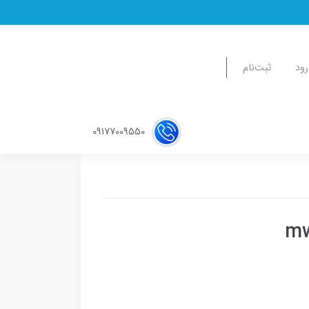
رود
ثبت‌نام
09177009550