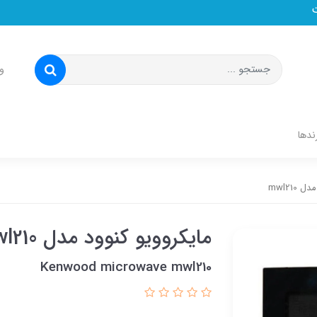
و
ندها
mwl210
مایکروویو کنوود مدل mwl210
Kenwood microwave mwl210