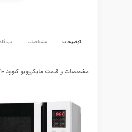
توضیحات
مشخصات
دیدگاه‌
مشخصات و قیمت مایکروویو کنوود kenwood mwl210