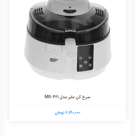
سرخ کن مایر مدل MR-421
6,140,000 تومان