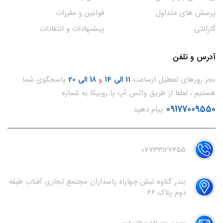
پرسش های متداول
قوانین و مقررات
گارانتی
پیشنهادات و انتقادات
آدرس و تلفن
بجز روزهای تعطیل ازساعت
11
الی 14
و
18 الی 20
پاسخگوی شما
هستیم ، لطفا از طریق واتس آپ یا روبیکا به شماره
09177009550
پیام دهید
07733127355
بندر گناوه نبش چهاراه پاسداران مجتمع تجاری آفتاب طبقه
دوم پلاک 66