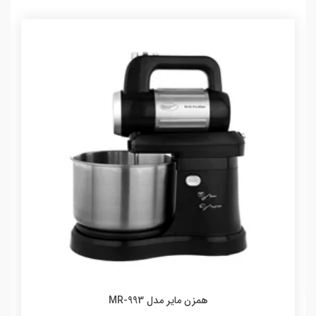
همزن مایر مدل MR-993