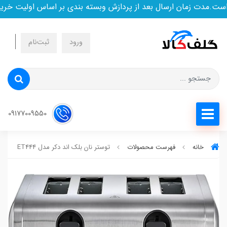
.مدت زمان ارسال بعد از پردازش وبسته بندی بر اساس اولیت خرید ا
ورود
ثبت‌نام
09177009550
خانه
فهرست محصولات
توستر نان بلک اند دکر مدل ET444