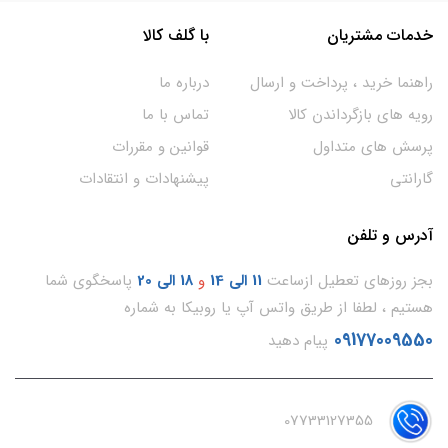
خدمات مشتریان
با گلف کالا
راهنما خرید ، پرداخت و ارسال
درباره ما
رویه های بازگرداندن کالا
تماس با ما
پرسش های متداول
قوانین و مقررات
گارانتی
پیشنهادات و انتقادات
آدرس و تلفن
بجز روزهای تعطیل ازساعت
11
الی 14
و
18 الی 20
پاسخگوی شما
هستیم ، لطفا از طریق واتس آپ یا روبیکا به شماره
09177009550
پیام دهید
07733127355