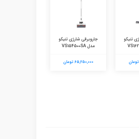
ی تنیکو
جاروبرقی شارژی تنیکو
مدل VS154500SA
5340WH
65,250,000 تومان
7,160,000 تومان