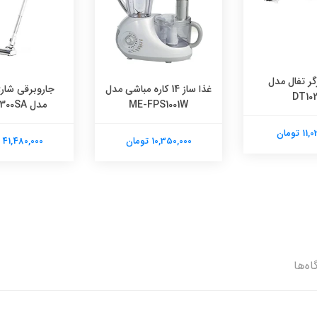
گر تفال مدل
غذا ساز 14 کاره مباشی مدل
جاروبرقی شارژ
DT102
ME-FPS1001W
مدل VS162300SA
 تومان
10,350,000 تومان
41,480,000 تومان
اه‌ها