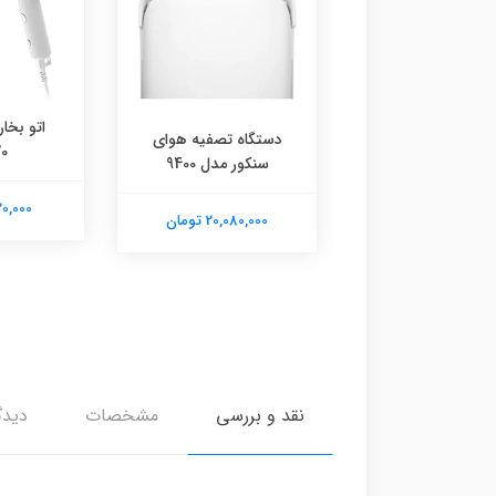
اتو بخار
سوساز نیمه صنعتی
دستگاه تصفیه هوای
0
جیمیلای 3129
سنکور مدل 9400
11,020,000
90,350,0 تومان
20,080,000 تومان
نقد و بررسی
مشخصات
دیدگ