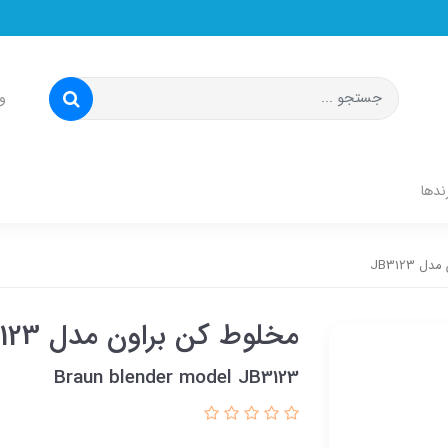
و
ندها
JB3123
مخلوط کن براون مدل JB3123
Braun blender model JB3123