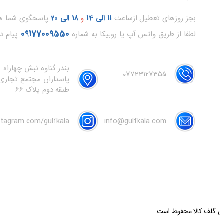
بجز روزهای تعطیل ازساعت
11
الی 14
و
18 الی 20
پاسخگوی شما هس
09177009550
لطفا از طریق واتس آپ یا روبیکا به شماره
پیام د
بندر گناوه نبش چهاراه
07733127355
پاسداران مجتمع تجاری 
طبقه دوم پلاک 66
nstagram.com/gulfkala
info@gulfkala.com
ی گلف کالا محفوظ است