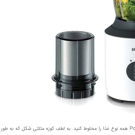
تکنولوژی TriAction: در Powerblen 3 TriAction همه نوع غذا را مخلوط کنید. به لطف کوزه 