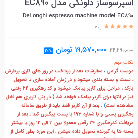
اسپرسوساز دلونگی مدل EC890
DeLonghi espresso machine model EC890
از 50
19,570,000
تومان
24,290,000
20%
نکات مهم:
دوست گرامی
،
سفارشات بعد از پرداخت در روز های کاری پردازش
، تست و بسته بندی میشود و در زمان آماده سازی تا تحویل
بارکد ، مراحل برای کاربر پیامک میشود و کد رهگیری 24 رقمی
نیز در انتها برای کاربر پیامک خواهد شد
(
در پنل کاربری هم قابل
مشاهده است
)
. بعد از آن کاربر فقط باید از طریق سامانه
رهگیری پستی و یا شماره 193 با پست پیگیری کند . بعد از
دریافت کدرهگیری 24 رقمی معمولا بین 3 الی 12 روز یا بیشتر
بسته ها به گیرنده تحویل داده میشن . این مورد بطور کامل از