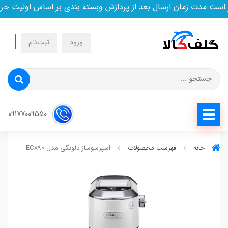
.مدت زمان ارسال بعد از پردازش وبسته بندی بر اساس اولیت خرید ا
ورود
ثبت‌نام
09177009550
خانه
فهرست محصولات
اسپرسوساز دلونگی مدل EC890