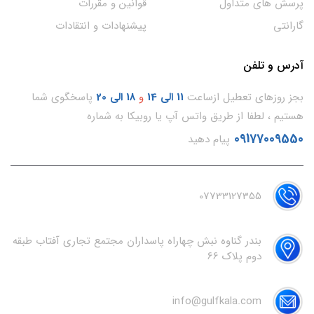
پرسش های متداول
قوانین و مقررات
گارانتی
پیشنهادات و انتقادات
آدرس و تلفن
بجز روزهای تعطیل ازساعت
11
الی 14
و
18 الی 20
پاسخگوی شما
هستیم ، لطفا از طریق واتس آپ یا روبیکا به شماره
09177009550
پیام دهید
07733127355
بندر گناوه نبش چهاراه پاسداران مجتمع تجاری آفتاب طبقه
دوم پلاک 66
info@gulfkala.com