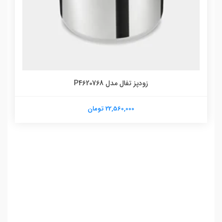
زودپز تفال مدل P4620768
22,560,000 تومان