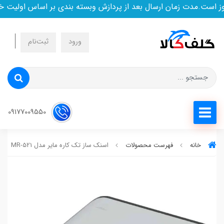
ست.مدت زمان ارسال بعد از پردازش وبسته بندی بر اساس اولیت خری
ورود
ثبت‌نام
09177009550
خانه
فهرست محصولات
اسنک ساز تک کاره مایر مدل MR-521