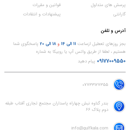
پرسش های متداول
قوانین و مقررات
گارانتی
پیشنهادات و انتقادات
آدرس و تلفن
بجز روزهای تعطیل ازساعت
11
الی 14
و
18 الی 20
پاسخگوی شما
هستیم ، لطفا از طریق واتس آپ یا روبیکا به شماره
09177009550
پیام دهید
07733127355
بندر گناوه نبش چهاراه پاسداران مجتمع تجاری آفتاب طبقه
دوم پلاک 66
info@gulfkala.com