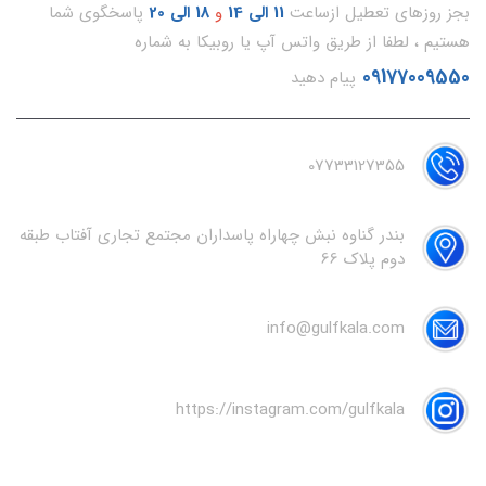
بجز روزهای تعطیل ازساعت
11
الی 14
و
18 الی 20
پاسخگوی شما
هستیم ، لطفا از طریق واتس آپ یا روبیکا به شماره
09177009550
پیام دهید
07733127355
بندر گناوه نبش چهاراه پاسداران مجتمع تجاری آفتاب طبقه
دوم پلاک 66
info@gulfkala.com
https://instagram.com/gulfkala