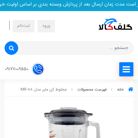
ست.مدت زمان ارسال بعد از پردازش وبسته بندی بر اساس اولیت خری
ورود
ثبت‌نام
09177009550
خانه
فهرست محصولات
مخلوط کن مایر مدل MR-118