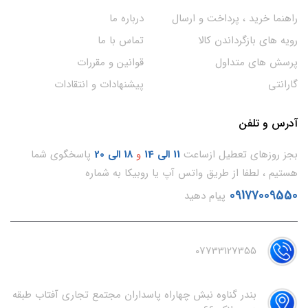
راهنما خرید ، پرداخت و ارسال
درباره ما
رویه های بازگرداندن کالا
تماس با ما
پرسش های متداول
قوانین و مقررات
گارانتی
پیشنهادات و انتقادات
آدرس و تلفن
بجز روزهای تعطیل ازساعت
11
الی 14
و
18 الی 20
پاسخگوی شما
هستیم ، لطفا از طریق واتس آپ یا روبیکا به شماره
09177009550
پیام دهید
07733127355
بندر گناوه نبش چهاراه پاسداران مجتمع تجاری آفتاب طبقه