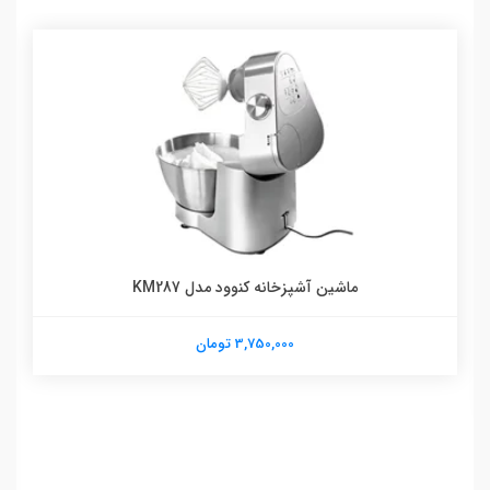
ماشین آشپزخانه کنوود مدل KM287
3,750,000 تومان