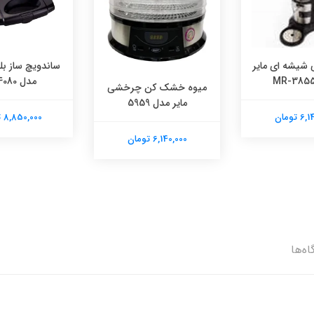
 شیشه ای مایر
ساندویچ ساز بل
مدل TS4080
میوه خشک کن چرخشی
مایر مدل 5959
 تومان
8,850,000 تومان
6,140,000 تومان
اه‌ها