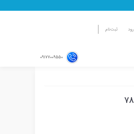
رود
ثبت‌نام
09177009550