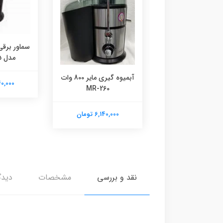
 نانو مایر مدل ۱۰۷۲
سماور برقی
6,140,00 تومان
مدل MR-3855
آبمیوه گیری مایر 800 وات
6,140,000
MR-260
6,140,000 تومان
نقد و بررسی
مشخصات
دیدگ