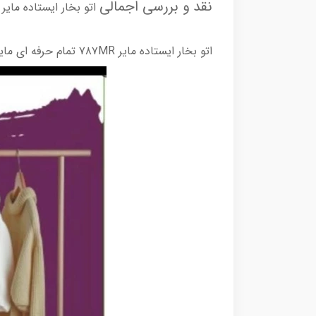
نقد و بررسی اجمالی
اتو بخار ایستاده مایر ۷۸۷MR
اتو بخار ایستاده مایر ۷۸۷MR تمام حرفه ای مایر مدل 787 دارای کارایی پرتاب بخار 10 بار با کیفیت عالی و دارای توان 1800وات میباشد و ظرفیت 2.1 لیتر است.