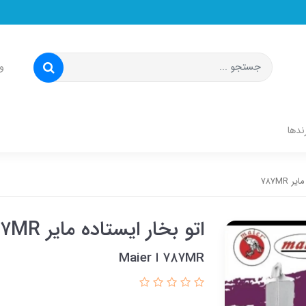
و
ندها
 ۷۸۷MR
اتو بخار ایستاده مایر ۷۸۷MR
۷۸۷MR ا Maier