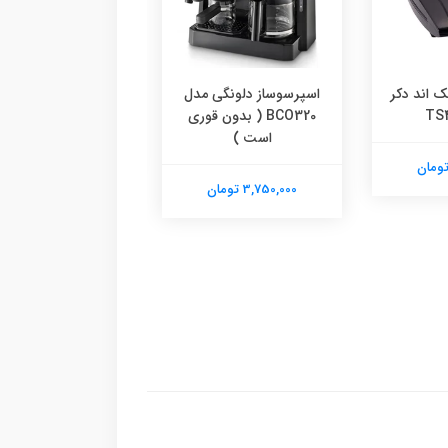
ک اند دکر
اسپرسوساز دلونگی مدل
همزن کنوود مدل HM330
BCO320 ( بدون قوری
است )
7,960,000 تومان
3,750,000 تومان