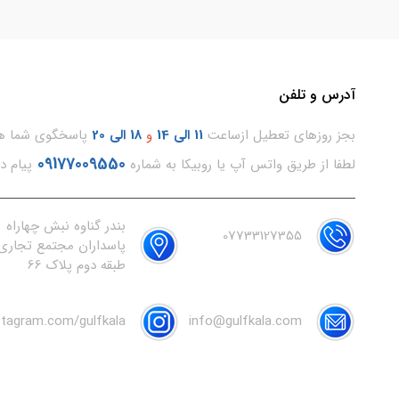
آدرس و تلفن
بجز روزهای تعطیل ازساعت
11
الی 14
و
18 الی 20
پاسخگوی شما هس
09177009550
لطفا از طریق واتس آپ یا روبیکا به شماره
پیام د
بندر گناوه نبش چهاراه
07733127355
پاسداران مجتمع تجاری 
طبقه دوم پلاک 66
nstagram.com/gulfkala
info@gulfkala.com