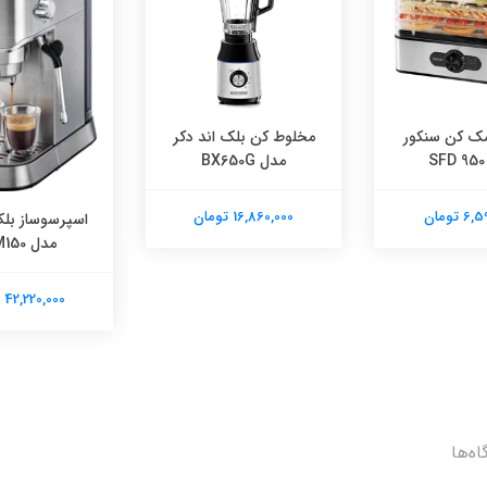
ک کن سنکور
مخلوط کن بلک اند دکر
مدل BX650G
 تومان
16,860,000 تومان
اسپرسوساز بلک
مدل ECM150
42,220,000 تومان
اه‌ها