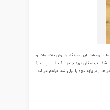
دستگاه اسپرسوساز مباشی مدل ME-ECM2116 با طراحی زیبا و بدنه‌ی استیل ضد زنگ، جلوه‌ای مدرن به آشپزخانه شما می‌بخشد. این دستگاه با توان 1350 وات و
فشار بخار 19 بار، قادر است اسپرسویی با کرمای غنی و طعمی دلپذیر را در کمترین زمان تهیه کند. مخزن آب با ظرفیت 1.5 لیتر، امکان تهیه چندین فنجان اسپرسو را
‌های بر پایه قهوه را برای شما فراهم می‌کند.