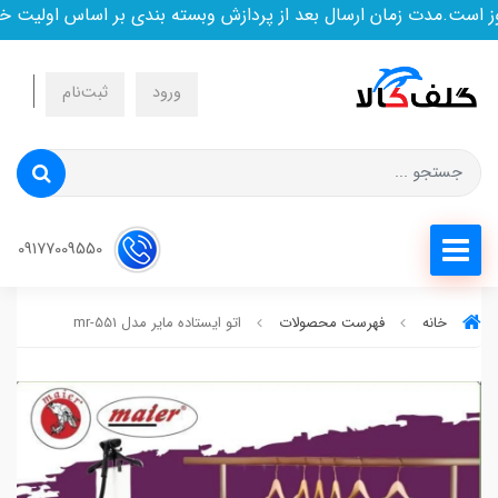
ست.مدت زمان ارسال بعد از پردازش وبسته بندی بر اساس اولیت خری
ورود
ثبت‌نام
09177009550
خانه
فهرست محصولات
اتو ایستاده مایر مدل mr-551