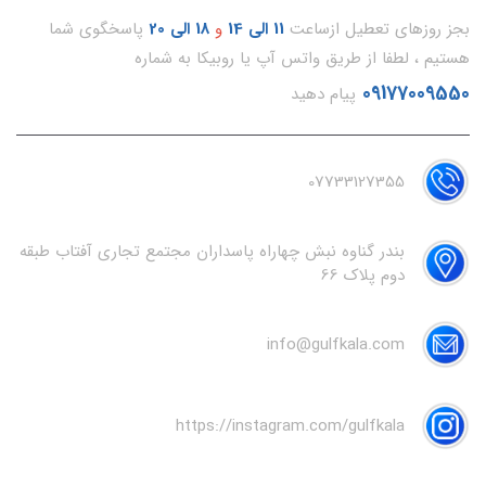
بجز روزهای تعطیل ازساعت
11
الی 14
و
18 الی 20
پاسخگوی شما
هستیم ، لطفا از طریق واتس آپ یا روبیکا به شماره
09177009550
پیام دهید
07733127355
بندر گناوه نبش چهاراه پاسداران مجتمع تجاری آفتاب طبقه
دوم پلاک 66
info@gulfkala.com
https://instagram.com/gulfkala